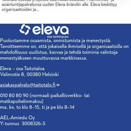
asiantuntijapalvelunsa uuden Eleva-brändin alle. Eleva keskittyy
organisaatioiden ja…
Puolustamme osaamista, onnistumista ja menestystä.
Tavoitteemme on, että jokaisella ihmisellä ja organisaatiolla on
mahdollisuus uudistua, kasvaa ja tehdä toimivia valintoja
menestyäkseen muuttuvassa markkinassa.
Eleva – osa Taitotaloa
Valimotie 8, 00380 Helsinki
asiakaspalvelu@taitotalo.fi
010 80 80 90 (normaali paikallisverkko- tai
matkapuhelinmaksu)
ma, ke, to klo 8–15, ti ja pe klo 8–14
AEL-Amiedu Oy
Y-tunnus 3008326-5