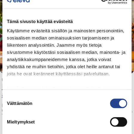
Tämä sivusto käyttää evästeitä
Käytämme evästeitä sisällön ja mainosten personointiin,
sosiaalisen median ominaisuuksien tarjoamiseen ja
liikenteen analysointiin. Jaamme myös tietoja
sivustomme käytöstäsi sosiaalisen median, mainonta- ja
analytiikkakumppaneidemme kanssa, jotka voivat
yhdistää ne muihin tietoihin, jotka olet heille antanut tai
joita he ovat keränneet käyttäessäsi palveluitaan.
UUTINEN
Kielitietoisuus nostettiin keskiöön Ajatusten
Lue
Tietosuojaehdoistamme
lisää siitä keitä olemme,
aamiaisella
miten voit ottaa meihin yhteyttä ja miten käsittelemme
S
henkilökohtaisia tietojasi.
Googlen Business Data
Välttämätön
u
Kielitaidon kehittäminen työssä on yhä merkittävämpi menestystekijä
Responsibility Site
-sivuston mukaisesti varmistamme
työelämässä. Tämä nousi vahvasti esiin Ajatusten aamiaisella 16.4.2026.
o
Tilaisuus kokosi HR…
tietojen läpinäkyvyyden ja hallinnan.
s
Mieltymykset
t
u