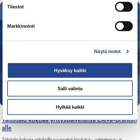
m
Tilastot
u
k
Markkinointi
s
e
n
Näytä tiedot
v
a
l
Hyväksy kaikki
i
n
Salli valinta
t
a
Hylkää kaikki
UUTINEN
Taitotalo kokoaa yrityspalvelunsa Eleva-brändin
alle
Taitotalo kokoaa yrityksille suunnatut koulutus-, valmennus- ja