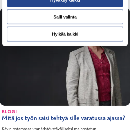
i
n
Salli valinta
t
a
Hylkää kaikki
BLOGI
Mitä jos työn saisi tehtyä sille varatussa ajassa?
Kävin ostamassa ympäristöystävälliseksi mainostetun