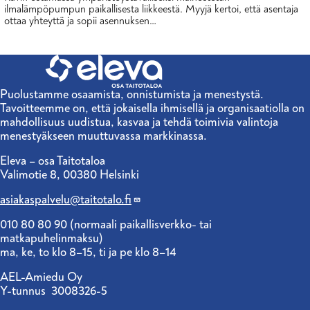
ilmalämpöpumpun paikallisesta liikkeestä. Myyjä kertoi, että asentaja
ottaa yhteyttä ja sopii asennuksen…
Puolustamme osaamista, onnistumista ja menestystä.
Tavoitteemme on, että jokaisella ihmisellä ja organisaatiolla on
mahdollisuus uudistua, kasvaa ja tehdä toimivia valintoja
menestyäkseen muuttuvassa markkinassa.
Eleva – osa Taitotaloa
Valimotie 8, 00380 Helsinki
asiakaspalvelu@taitotalo.fi
010 80 80 90 (normaali paikallisverkko- tai
matkapuhelinmaksu)
ma, ke, to klo 8–15, ti ja pe klo 8–14
AEL-Amiedu Oy
Y-tunnus 3008326-5