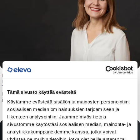
BLOGI
Uravalmennus on sijoitus tulevaisuuteesi
Tämä sivusto käyttää evästeitä
Kilpailu työmarkkinoilla on kovaa. Siksi omien vahvuuksien, osaamisen
ja tavoitteiden tunnistaminen on tärkeämpää kuin koskaan.
Käytämme evästeitä sisällön ja mainosten personointiin,
sosiaalisen median ominaisuuksien tarjoamiseen ja
liikenteen analysointiin. Jaamme myös tietoja
sivustomme käytöstäsi sosiaalisen median, mainonta- ja
analytiikkakumppaneidemme kanssa, jotka voivat
yhdistää ne muihin tietoihin, jotka olet heille antanut tai