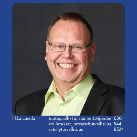
Ilkka Lassila
Title
tuotepäällikkö, suunnittelijoiden
Phone
050
koulutukset, prosessiturvallisuus,
number
544
säteilyturvallisuus
8524