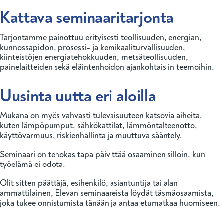
Kattava seminaaritarjonta
Tarjontamme painottuu erityisesti teollisuuden, energian,
kunnossapidon, prosessi- ja kemikaaliturvallisuuden,
kiinteistöjen energiatehokkuuden, metsäteollisuuden,
painelaitteiden sekä eläintenhoidon ajankohtaisiin teemoihin.
Uusinta uutta eri aloilla
Mukana on myös vahvasti tulevaisuuteen katsovia aiheita,
kuten lämpöpumput, sähkökattilat, lämmöntalteenotto,
käyttövarmuus, riskienhallinta ja muuttuva sääntely.
Seminaari on tehokas tapa päivittää osaaminen silloin, kun
työelämä ei odota.
Olit sitten päättäjä, esihenkilö, asiantuntija tai alan
ammattilainen, Elevan seminaareista löydät täsmäosaamista,
joka tukee onnistumista tänään ja antaa etumatkaa huomiseen.