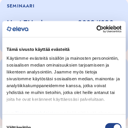
SEMINAARI
Uusi EU:n koneasetus 2023/1230 -
soveltaminen alkaa 20.1.2027.
Lue lisää
Tämä sivusto käyttää evästeitä
Käytämme evästeitä sisällön ja mainosten personointiin,
SEMINAARI
sosiaalisen median ominaisuuksien tarjoamiseen ja
liikenteen analysointiin. Jaamme myös tietoja
sivustomme käytöstäsi sosiaalisen median, mainonta- ja
World Class Maintenance -
analytiikkakumppaneidemme kanssa, jotka voivat
kunnossapidon koulutusohjelma
yhdistää ne muihin tietoihin, jotka olet heille antanut tai
(WCM)
joita he ovat keränneet käyttäessäsi palveluitaan.
Lue lisää
Lue
Tietosuojaehdoistamme
lisää siitä keitä olemme,
miten voit ottaa meihin yhteyttä ja miten käsittelemme
S
henkilökohtaisia tietojasi.
Googlen Business Data
Välttämätön