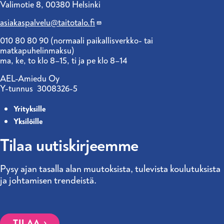
Valimotie 8, 00380 Helsinki
asiakaspalvelu@taitotalo.fi
010 80 80 90 (normaali paikallisverkko- tai
matkapuhelinmaksu)
ma, ke, to klo 8–15, ti ja pe klo 8–14
AEL-Amiedu Oy
Y-tunnus 3008326-5
Footer
Yrityksille
Footer
Yksilöille
top
top
Tilaa uutiskirjeemme
middle
right
Pysy ajan tasalla alan muutoksista, tulevista koulutuksista
ja johtamisen trendeistä.
TILAA