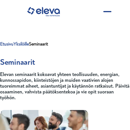
Hyppää pääsisältöön
Etusivu
Yksilöille
Seminaarit
Murupolku
Seminaarit
Elevan seminaarit kokoavat yhteen teollisuuden, energian,
kunnossapidon, kiinteistöjen ja muiden vaativien alojen
tuoreimmat aiheet, asiantuntijat ja käytännön ratkaisut. Päivitä
osaaminen, vahvista päätöksentekoa ja vie opit suoraan
työhön.