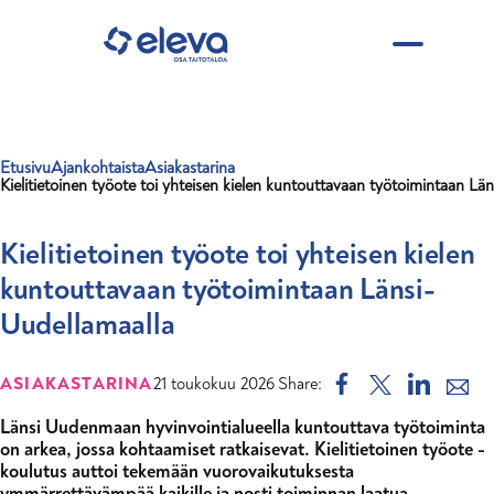
Hyppää pääsisältöön
Etusivu
Ajankohtaista
Asiakastarina
Murupolku
Kielitietoinen työote toi yhteisen kielen kuntouttavaan työtoimintaan Lä
Kielitietoinen työote toi yhteisen kielen
kuntouttavaan työtoimintaan Länsi-
Uudellamaalla
ASIAKASTARINA
21 toukokuu 2026
Share
Länsi Uudenmaan hyvinvointialueella kuntouttava työtoiminta
on arkea, jossa kohtaamiset ratkaisevat. Kielitietoinen työote -
koulutus auttoi tekemään vuorovaikutuksesta
ymmärrettävämpää kaikille ja nosti toiminnan laatua