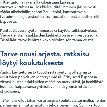
– Kielitaito näkyy meillä oikeastaan kaikessa
vuorovaikutuksessa. Jos kieli ei riitä, ihminen jää helposti
vähän ulkokehälle, sanoo Sauli Soini, kuntouttavan
työtoiminnan ja sosiaalisen kuntoutuksen palveluesihenkilö
Espoosta.
Kuntouttavassa työtoiminnassa ei käytetä tulkkipalveluja.
Vieraskielisten asiakkaiden kielitaito on usein perustasolla.
Tästä lähti tarve kehittää koko työyhteisön tapaa viestiä.
Tarve nousi arjesta, ratkaisu
löytyi koulutuksesta
Ajatus kielitietoisesta työotteesta syntyi työllistymistä
edistävien palvelujen johtoryhmässä. Erityisesti Espoossa
vieraskielisten asiakkaiden määrä on merkittävä, ja henkilöstö
huomasi kaipaavansa yhteisiä välineitä ymmärrettävään
ohjaukseen.
– Meillä ei ollut tähän varsinaisesti koulutusta tai mallia. Tehtiin
parhaamme, mutta haluttiin tehdä paremmin, Soini kertoo.