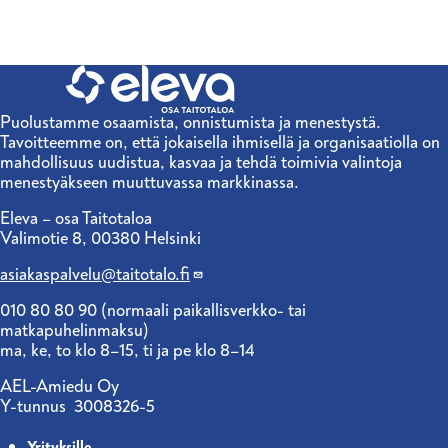
Puolustamme osaamista, onnistumista ja menestystä.
Tavoitteemme on, että jokaisella ihmisellä ja organisaatiolla on
mahdollisuus uudistua, kasvaa ja tehdä toimivia valintoja
menestyäkseen muuttuvassa markkinassa.
Eleva – osa Taitotaloa
Valimotie 8, 00380 Helsinki
asiakaspalvelu@taitotalo.fi
010 80 80 90 (normaali paikallisverkko- tai
matkapuhelinmaksu)
ma, ke, to klo 8–15, ti ja pe klo 8–14
AEL-Amiedu Oy
Y-tunnus 3008326-5
Yrityksille