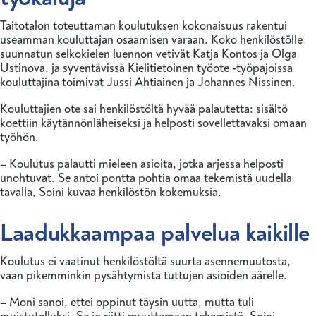
Taitotalon toteuttaman koulutuksen kokonaisuus rakentui
useamman kouluttajan osaamisen varaan. Koko henkilöstölle
suunnatun selkokielen luennon vetivät Katja Kontos ja Olga
Ustinova, ja syventävissä Kielitietoinen työote ‑työpajoissa
kouluttajina toimivat Jussi Ahtiainen ja Johannes Nissinen.
Kouluttajien ote sai henkilöstöltä hyvää palautetta: sisältö
koettiin käytännönläheiseksi ja helposti sovellettavaksi omaan
työhön.
– Koulutus palautti mieleen asioita, jotka arjessa helposti
unohtuvat. Se antoi pontta pohtia omaa tekemistä uudella
tavalla, Soini kuvaa henkilöstön kokemuksia.
Laadukkaampaa palvelua kaikille
Koulutus ei vaatinut henkilöstöltä suurta asennemuutosta,
vaan pikemminkin pysähtymistä tuttujen asioiden äärelle.
– Moni sanoi, ettei oppinut täysin uutta, mutta tuli