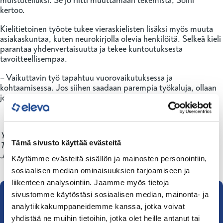
muistutelluksi. Se jo riitti muuttamaan tekemistä, Soini
kertoo.
Kielitietoinen työote tukee vieraskielisten lisäksi myös muuta
asiakaskuntaa, kuten neurokirjolla olevia henkilöitä. Selkeä kieli
parantaa yhdenvertaisuutta ja tekee kuntoutuksesta
tavoitteellisempaa.
– Vaikuttavin työ tapahtuu vuorovaikutuksessa ja
kohtaamisessa. Jos siihen saadaan parempia työkaluja, ollaan
jo pitkällä, Soini sanoo.
Yläkuvassa etualalla Sauli Soini. Hänen takanaan näkyvät
Tämä sivusto käyttää evästeitä
Taitotalon Olga Ustinova, Elena Wernick, Katja Kontos,
Johannes Nissinen ja Jussi Ahtiainen.
Käytämme evästeitä sisällön ja mainosten personointiin,
sosiaalisen median ominaisuuksien tarjoamiseen ja
liikenteen analysointiin. Jaamme myös tietoja
Eleva on osa Taitotaloa
sivustomme käytöstäsi sosiaalisen median, mainonta- ja
analytiikkakumppaneidemme kanssa, jotka voivat
yhdistää ne muihin tietoihin, jotka olet heille antanut tai