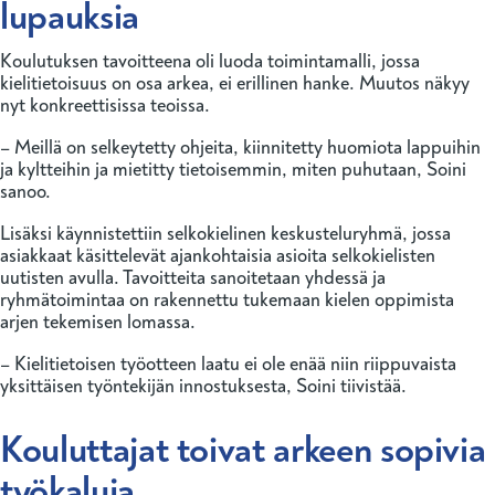
lupauksia
Koulutuksen tavoitteena oli luoda toimintamalli, jossa
kielitietoisuus on osa arkea, ei erillinen hanke. Muutos näkyy
nyt konkreettisissa teoissa.
– Meillä on selkeytetty ohjeita, kiinnitetty huomiota lappuihin
ja kyltteihin ja mietitty tietoisemmin, miten puhutaan, Soini
sanoo.
Lisäksi käynnistettiin selkokielinen keskusteluryhmä, jossa
asiakkaat käsittelevät ajankohtaisia asioita selkokielisten
uutisten avulla. Tavoitteita sanoitetaan yhdessä ja
ryhmätoimintaa on rakennettu tukemaan kielen oppimista
arjen tekemisen lomassa.
– Kielitietoisen työotteen laatu ei ole enää niin riippuvaista
yksittäisen työntekijän innostuksesta, Soini tiivistää.
Kouluttajat toivat arkeen sopivia
työkaluja