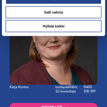
i
n
Salli valinta
t
a
Hylkää kaikki
Katja Kontos
Title
tuotepäällikkö,
Phone
0400
S2-kouluttaja
number
318 397