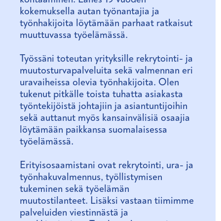
kokemuksella autan työnantajia ja
työnhakijoita löytämään parhaat ratkaisut
muuttuvassa työelämässä.
Työssäni toteutan yrityksille rekrytointi- ja
muutosturvapalveluita sekä valmennan eri
uravaiheissa olevia työnhakijoita. Olen
tukenut pitkälle toista tuhatta asiakasta
työntekijöistä johtajiin ja asiantuntijoihin
sekä auttanut myös kansainvälisiä osaajia
löytämään paikkansa suomalaisessa
työelämässä.
Erityisosaamistani ovat rekrytointi, ura- ja
työnhakuvalmennus, työllistymisen
tukeminen sekä työelämän
muutostilanteet. Lisäksi vastaan tiimimme
palveluiden viestinnästä ja