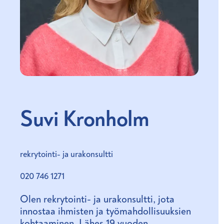
Suvi Kronholm
Title
rekrytointi- ja urakonsultti
Phone
020 746 1271
number
Olen rekrytointi- ja urakonsultti, jota
innostaa ihmisten ja työmahdollisuuksien
kohtaaminen. Lähes 19 vuoden